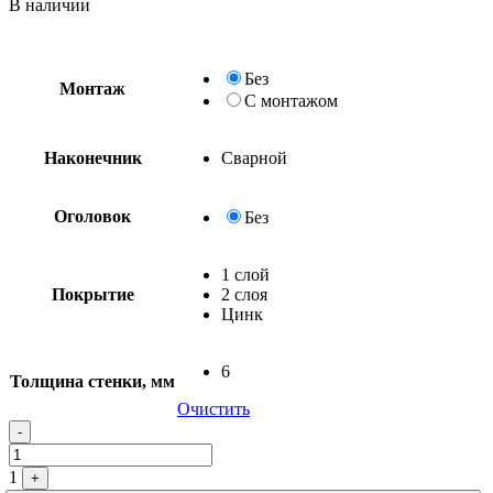
В наличии
Без
Монтаж
С монтажом
Наконечник
Сварной
Оголовок
Без
1 слой
Покрытие
2 слоя
Цинк
6
Толщина стенки, мм
Очистить
Quantity
-
1
+